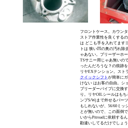
フロントケース。カウンタ
ストア作業性を良くするの
は どこも手を入れてます
トは 狭い凹の奥の汚れ除
ゃあない。ブリーザーホー
TSサニー用じゃあ無いので不
ったんだろうな？の痕跡を
リヤEXテンション。ストライ
クイックシフト
が簡単にガ
けない はお客の自由。シ
ブリーダーパイプに交換す
り。リヤOILシールはも
ンプS/Wjまで外せるパ
もしれないが、56/60ミ
とが無いので、この面倒で
いからPitroadに依頼す
勘違いしてるだけでしょうか