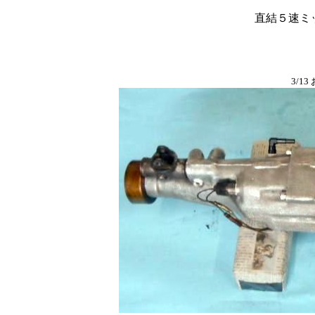
直結５速ミ
3/13