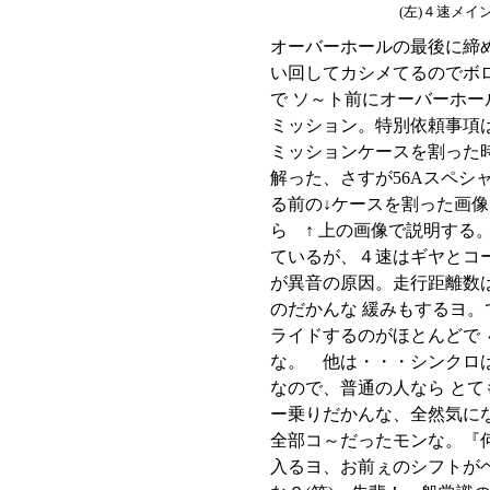
(左)４速メイ
オーバーホールの最後に締
い回してカシメてるのでボ
で ソ～ト前にオーバーホー
ミッション。特別依頼事項
ミッションケースを割った
解った、さすが56Aスペシ
る前の↓ケースを割った画像
ら ↑ 上の画像で説明する
ているが、４速はギヤとコ
が異音の原因。走行距離数
のだかんな 緩みもするヨ
ライドするのがほとんどで 
な。 他は・・・シンクロ
なので、普通の人なら とて
ー乗りだかんな、全然気にな
全部コ～だったモンな。『
入るヨ、お前ぇのシフトがヘ