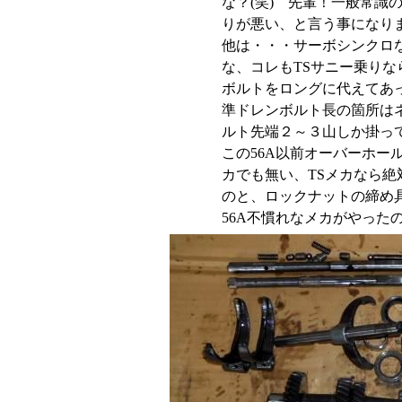
な？(笑) 先輩！一般常識の
りが悪い、と言う事になり
他は・・・サーボシンクロ
な、コレもTSサニー乗り
ボルトをロングに代えてあ
準ドレンボルト長の箇所は
ルト先端２～３山しか掛っ
この56A以前オーバーホー
カでも無い、TSメカなら
のと、ロックナットの締め
56A不慣れなメカがやった