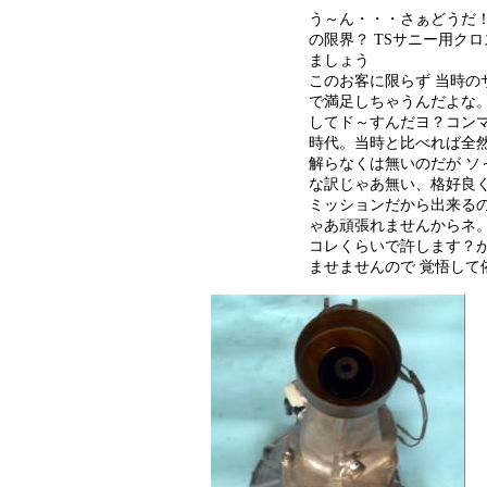
う～ん・・・さぁどうだ
の限界？ TSサニー用ク
ましょう
このお客に限らず 当時の
で満足しちゃうんだよな
してド～すんだヨ？コン
時代。当時と比べれば全然
解らなくは無いのだが ソ
な訳じゃあ無い、格好良く
ミッションだから出来るの
ゃあ頑張れませんからネ
コレくらいで許します？が
ませませんので 覚悟して依