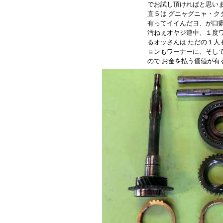
でお試し頂ければと思い
直５は グニャグニャ・ク
有ってイイんだヨ、が口
汚ねぇオヤジ連中、１度ワ
るオッさんは ただの１人
ョンもワーナーに、そし
ので お金を払う価値が有