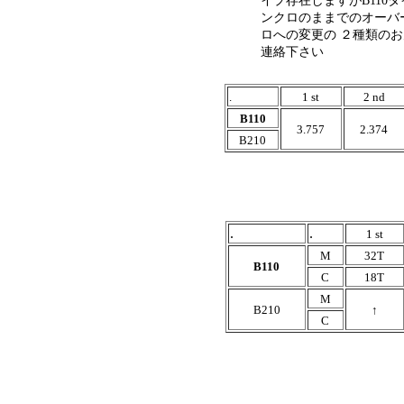
イプ存在しますがB110
ンクロのままでのオーバ
ロへの変更の ２種類の
連絡下さい
.
1 st
2 nd
B110
3.757
2.374
B210
.
.
1 st
M
32T
B110
C
18T
M
B210
↑
C