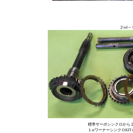
２nd～５t
標準サーボシンクロから２
１stワーナーシンクロKI