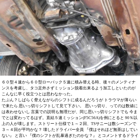
６０型４速から６０型ローバック５速に積み替える時、後々のメンティナ
ンスを考慮し、タコ足外さずミッション脱着出来るよう加工しといたのが
こんなに早く役立つとは思わなかった。
たぶん？しばらく脅えながらのシフトに成るんだろうが トラウマが薄らい
で来たら 思いっ切りシフトして見て下さい。
思いっ切り、ってのは数値に
は表わせないし 言葉での説明も無理だが、同じ思いっ切りシフトでも 今ま
でとは変わってるはず。直結５速ミッション(F5C56A)を例にとると 90％以
上の人が壊します。ストリート仕様で１～２回、TSサニーは数シーズンで
３～４回が平均かな？ 壊したドライバー全員 『僕はそれほど無茶はしてい
ない』 と言い 『僕のシフトが乱暴過ぎたのかな？』 とコメントするドライ