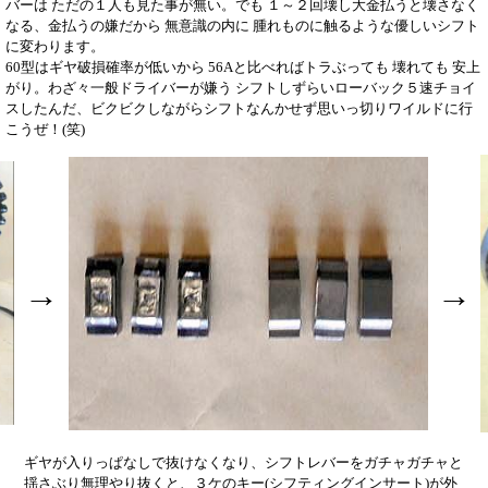
バーは ただの１人も見た事が無い。でも １～２回壊し大金払うと壊さなく
なる、金払うの嫌だから 無意識の内に 腫れものに触るような優しいシフト
に変わります。
60型はギヤ破損確率が低いから 56Aと比べればトラぶっても 壊れても 安上
がり。わざ々一般ドライバーが嫌う シフトしずらいローバック５速チョイ
スしたんだ、ビクビクしながらシフトなんかせず思いっ切りワイルドに行
こうぜ！(笑)
→
→
ギヤが入りっぱなしで抜けなくなり、シフトレバーをガチャガチャと
揺さぶり無理やり抜くと、３ケのキー(シフティングインサート)が外