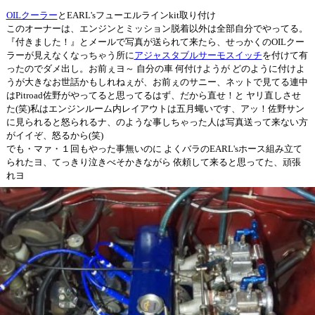
OILクーラー
とEARL'sフューエルラインkit取り付け
このオーナーは、エンジンとミッション脱着以外は全部自分でやってる。
『付きました！』とメールで写真が送られて来たら、せっかくのOILクー
ラーが見えなくなっちゃう所に
アジャスタブルサーモスイッチ
を付けて有
ったのでダメ出し。お前ぇヨ～ 自分の車 何付けようが どのように付けよ
うが大きなお世話かもしれねぇが、お前ぇのサニー、ネットで見てる連中
はPitroad佐野がやってると思ってるはず、だから直せ！と ヤリ直しさせ
た(笑)私はエンジンルーム内レイアウトは五月蠅いです、アッ！佐野サン
に見られると怒られるナ、のような事しちゃった人は写真送って来ない方
がイイぞ、怒るから(笑)
でも・マァ・１回もやった事無いのに よくバラのEARL'sホース組み立て
られたヨ、てっきり泣きべそかきながら 依頼して来ると思ってた、頑張
れヨ