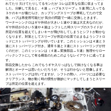
れてたり 欠けてたりしてるモンだが コレは正常な位置に収まってま
した。分解して見ると、４速 ← ハブ＆スリーブ→ ５速 間に入ってる
３ケのキーが傷だらけ、カップリングスリーブが摩耗してたので交
換、ハブは再使用可能だが 気分の問題で一緒に交換しときます。
ワーナーシンクロは
ギヤ外径
が大きい１速や２速は大丈夫なのだが、
ギヤ外径が小さい５速や４速は シフトした時スリーブのスライドが
所定の位置を超えてしまいキーが飛び出してしまうとシフトが動かな
くなります。対策としてスリーブが所定の位置で止まるようシフトロ
ッドにストッパーリングが付いています。このミッションは４速と３
速にストッパーリング付き。通常５速と３速にストッパーリングが付
くのだが、このミッションは（４速←変換部品→５速）無理やりロー
バックシフトにして有る構造のためこのようなレイアウトに成ってま
す。
部品交換したから これでもうギヤ入りっぱなしで抜けなくなる事は
解消とオーナーは思いたいだろうが、そうは行かないと想像します。
ストッパーリングは付いてますが、シフトの勢い、パーツには必要な
クリアランス、物が動く時の慣性が微妙にマッチしてしまうとスリー
ブは所定の位置を超えます。