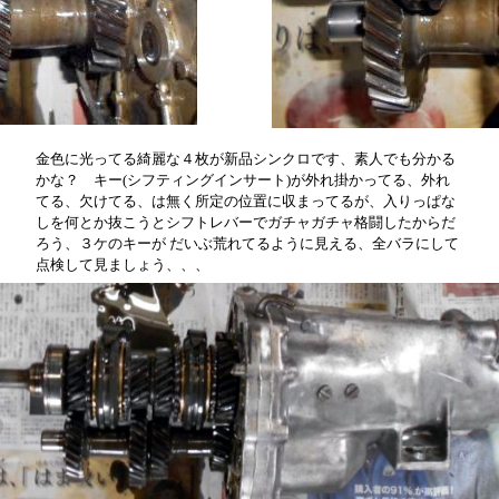
金色に光ってる綺麗な４枚が新品シンクロです、素人でも分かる
かな？ キー(シフティングインサート)が外れ掛かってる、外れ
てる、欠けてる、は無く所定の位置に収まってるが、入りっぱな
しを何とか抜こうとシフトレバーでガチャガチャ格闘したからだ
ろう、３ケのキーが だいぶ荒れてるように見える、全バラにして
点検して見ましょう、、、