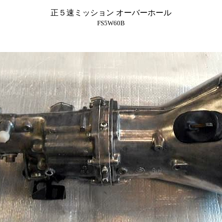
正５速ミッション オーバーホール
FS5W60B