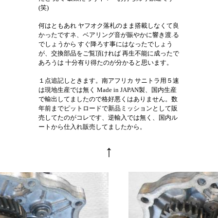
(笑)
何はともあれ ヤフオク落札のまま搭載しなくて良
かったですネ、ベアリング音が賑やかに響き渡.る
でしょうから すぐ降ろす事にはなったでしょう
が、交換部品をご覧頂ければ 再生不能に成ったで
あろうは 十分有り得たのが分かると思います。
１点追記しときます。南アフリカ サニトラ用５速
は現地生産では無く Made in JAPAN製、国内生産
で輸出してましたので格好悪くはありません。数
年前までピットロードで新品ミッションとして販
売してたのがコレです、逆輸入では無く、国内ル
ートから仕入れ販売してましたから。
↑