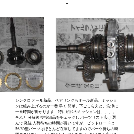
↑
シンクロ オール新品、ベアリングもオール新品。ミッショ
ンは組み上げるのが一番 早く 簡単。下ごしらえと、洗浄に
一番時間が掛かります、特に昭和のミッションは、、、。
それと 分解後 交換部品をチェックし パーツリスト広げ 選
んで 発注 入荷待ちの時間が長いですが、ピットロードは
56/60型パーツはほとんど在庫してますのでパーツ待ちの時