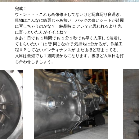
完成！
ウ～ン・・・これも画像修正してないけど写真写り良過ぎ、
現物はこんなに綺麗じゃあ無い、バックの白いシートが綺麗
に写しちゃうのかな？ 納品時に アレ？と思われるより 先
に言っといた方がイイよね？
さあ！日でも １時間でも １分１秒でも早く入庫して装着し
てもらいたい！は 皆 同じなので 気持ちは分かるが、作業工
程ＵＰしてないメンティナンスが まだ山ほど溜まってる、
入庫は最短でも１週間後からになります。後ほど入庫日を打
ち合わせしましょう。