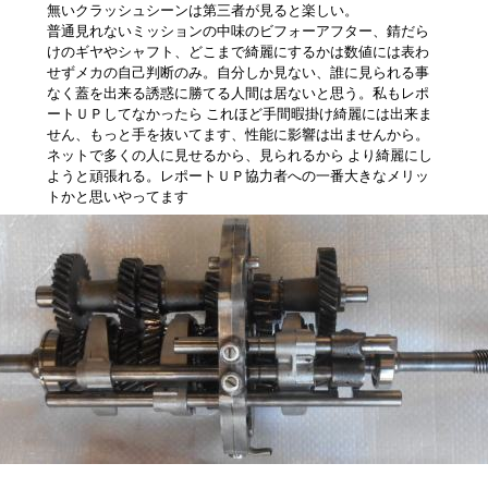
無いクラッシュシーンは第三者が見ると楽しい。
普通見れないミッションの中味のビフォーアフター、錆だら
けのギヤやシャフト、どこまで綺麗にするかは数値には表わ
せずメカの自己判断のみ。自分しか見ない、誰に見られる事
なく蓋を出来る誘惑に勝てる人間は居ないと思う。私もレポ
ートＵＰしてなかったら これほど手間暇掛け綺麗には出来ま
せん、もっと手を抜いてます、性能に影響は出ませんから。
ネットで多くの人に見せるから、見られるから より綺麗にし
ようと頑張れる。レポートＵＰ協力者への一番大きなメリッ
トかと思いやってます