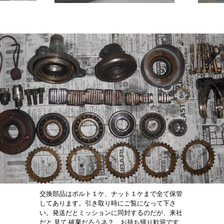
交換部品はボルト１ケ、ナット１ケまで全て保管
してあります。引き取り時にご覧になって下さ
い。発送だとミッションに同封するのだが、来社
だと 見て 破棄だろうネ？ お持ち帰り歓迎です