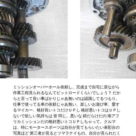
ミッションオーバーホール依頼し、完成まで自宅に居ながら
作業工程見られるなんてピットロードくらいでしょう？ だか
らと言って良い事ばかりじゃあ無いのは認識してるつもり。
仕事で使ってる車の依頼じゃあ無い、楽しいお遊び車、愛す
るマイカー、格好良いトコだけＵＰし 格好悪いトコはＵＰし
ないで欲しい気持ちは 皆 同じ。悪いな 錆だらけだの 南アフ
リカミッションだの格好悪いトコＵＰしちゃって。クルマ
は、特にモータースポーツは自分が見てもらいたい表彰台の
写真ほど 第三者が見るとツマラナイもの。自分が見られたく