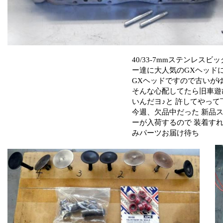
40/33-7mmステンレス
ー達に大人気のGXヘッド
GXヘッドですので古いが
そんな心配してたら旧車遊
いんだヨ♪と 許してやって
今週、欠品中だった 新品
ーが入荷するので 装着す
みパーツお届け待ち