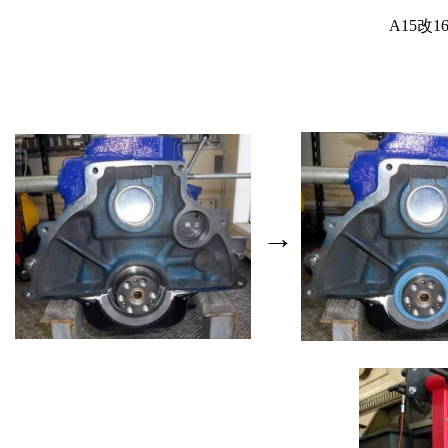
A15改
→