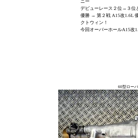
ニー
デビューレース２位→３位と連
優勝 → 第２戦 A15改1.6L
クトウィン！
今回オーバーホールA15改1
60型ローバッ