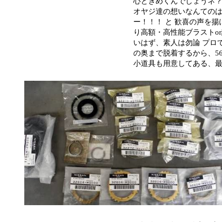
心ときめくんでしょうネ
オヤジ達の想いなんてのはド～
ー！！！ と 歓喜の声を
り高額・高性能ブラストo
いはず、素人は勿論 プロ
の奥まで脱着するから、56
小道具も用意してある、最