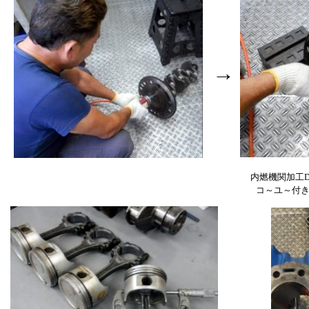
→
内燃機関加工D
コ～ユ～付き