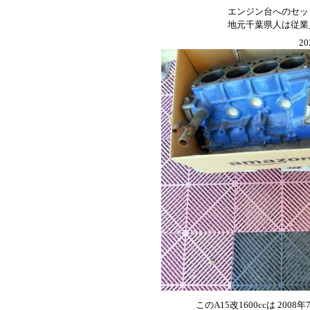
エンジン台へのセッ
地元千葉県人は従業
20
このA15改1600ccは 200