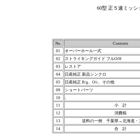
60型 正５速ミッ
No.
Contents
01
オーバーホール一式
02
ストライキングガイド フルO/H
03
レストア
04
日産純正 新品シンクロ
05
日産純正 B/g、O/c、その他
09
ショートパーツ
.
10
11
小 計
12
消費税
13
送料の一例 千葉県→北海道・
14
合 計