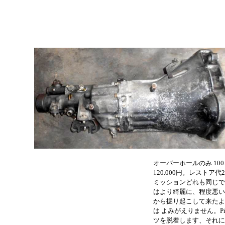
オーバーホールのみ 10
120.000円。レストア
ミッションどれも同じで
はより綺麗に、程度悪い
から掘り起こして来たよ
は よみがえりません。Pi
ツを脱着します、それに