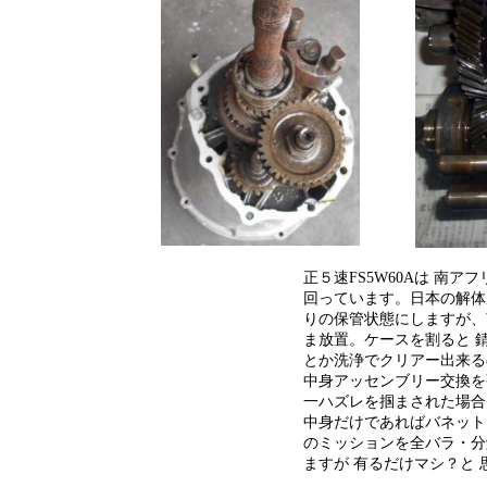
正５速FS5W60Aは 南ア
回っています。日本の解体
りの保管状態にしますが、
ま放置。ケースを割ると 
とか洗浄でクリアー出来る
中身アッセンブリー交換を
一ハズレを掴まされた場合
中身だけであればバネット５
のミッションを全バラ・分
ますが 有るだけマシ？と