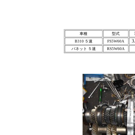
車種
型式
3
B310 ５速
FS5W60A
バネット ５速
RS5W60A