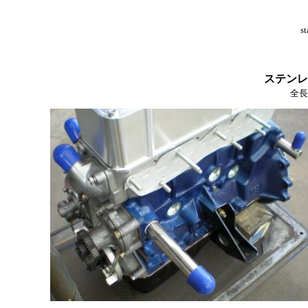
st
ステンレ
全長